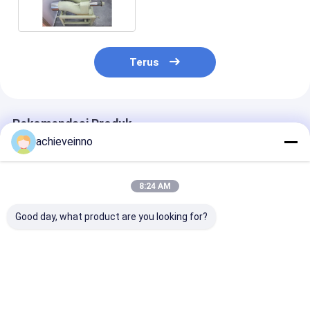
Terus
Rekomendasi Produk
achieveinno
8:24 AM
Good day, what product are you looking for?
123mm Pompa Beton
Cincin Pemotong
Mencapai
Siku R279-90 Pipa
Untuk Truk Pompa
PUTZMEISTER
Siku 90 Derajat
Beton Putzmeister
Cadang Pomp
DN200 DN230
Beton Paduan
458878 494520
Cadang Mesin
Harga terbaik
Harga terbaik
Harga terb