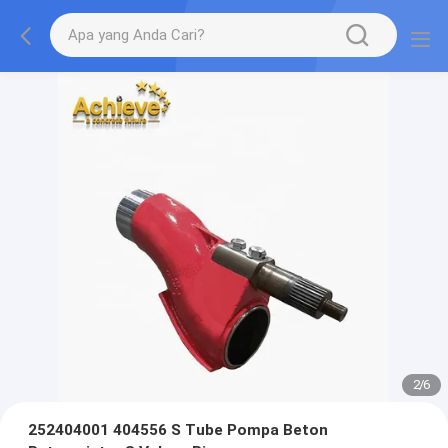
2
/
6
252404001 404556 S Tube Pompa Beton