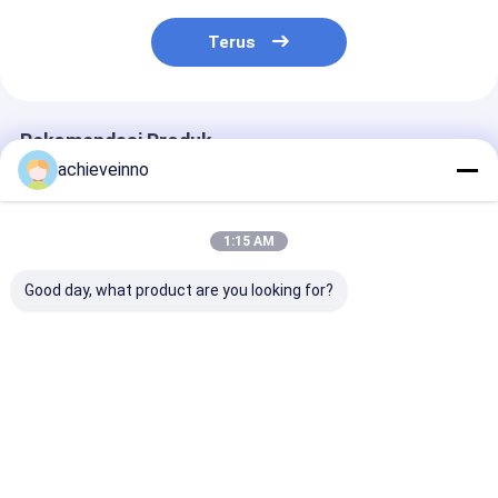
Terus
Rekomendasi Produk
achieveinno
1:15 AM
Good day, what product are you looking for?
Twin Wall Concrete
272317000 SANY
252898002 S
Pump Bend Pipe
Bagian Pompa Beton
Bagian Pompa
Elbow Untuk Pm
Pompa Beton 10
Seal Set Putz
Sany Zoomlion 67
Filter Udara Oli
Thrust Ring
HRC
Hidraulik
Harga terbaik
Harga terbaik
Harga terb