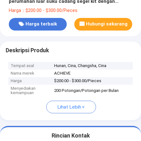
perumahan luar suku cadang segel kit dengan
sepenuhnya
Harga：$200.00 - $300.00/Pieces
Harga terbaik
Hubungi sekarang
Deskripsi Produk
Tempat asal
Hunan, Cina, Changsha, Cina
Nama merek
ACHIEVE
Harga
$200.00 - $300.00/Pieces
Menyediakan
200 Potongan/Potongan per Bulan
kemampuan
Lihat Lebih
Rincian Kontak