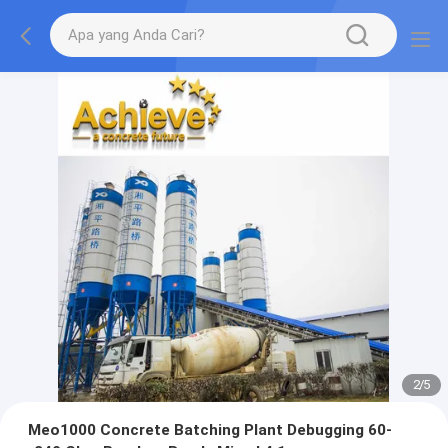
2
/
5
Meo1000 Concrete Batching Plant Debugging 60-