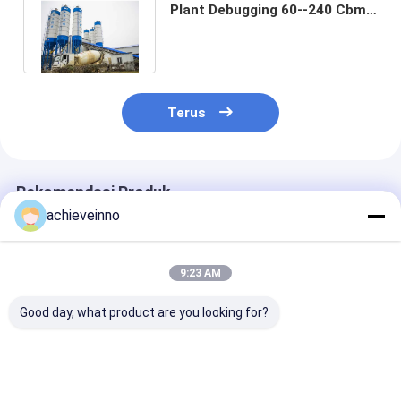
Plant Debugging 60--240 Cbm
Per Jam Ready Mixed 4.1m
Terus
Rekomendasi Produk
achieveinno
9:23 AM
Good day, what product are you looking for?
Liner Pengaduk
SICOMA BHS Cr22
Pabrik Batchi
Beton Paduan Untuk
Suku Cadang Mesin
Beton HZS120
SICOMA BHS
Mixer Liner