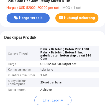
-240 Cbm Per Jam Ready Mixed 4.1m
Harga：USD 52000--90000 per set
MOQ：1 set
Harga terbaik
Hubungi sekarang
Deskripsi Produk
,
Pabrik Batching Beton MEO1000
,
Pabrik Batching Beton 4.1m
Cahaya Tinggi
pabrik batch beton siap pakai 240
Cbm
Harga
USD 52000--90000 per set
Kemasan rincian
telanjang
Kuantitas min Order
1 set
Menyediakan
20 set per bulan
kemampuan
Nama merek
Achieve
Lihat Lebih