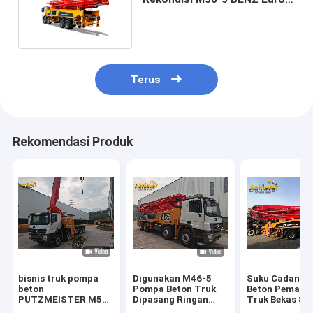
PUTZMEISTER
Terus
Rekomendasi Produk
bisnis truk pompa
Digunakan M46-5
Suku Cadang 
beton
Pompa Beton Truk
Beton Pemasa
PUTZMEISTER M56-
Dipasang Ringan
Truk Bekas 80
5RZ 2023new pompa
PUTZMEISTER M56-