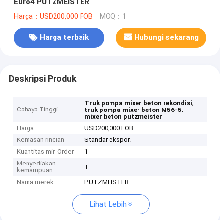
Euro4 PUTZMEISTER
Harga：USD200,000 FOB
MOQ：1
Harga terbaik
Hubungi sekarang
Deskripsi Produk
,
Truk pompa mixer beton rekondisi
Cahaya Tinggi
,
truk pompa mixer beton M56-5
mixer beton putzmeister
Harga
USD200,000 FOB
Kemasan rincian
Standar ekspor.
Kuantitas min Order
1
Menyediakan
1
kemampuan
Nama merek
PUTZMEISTER
Lihat Lebih